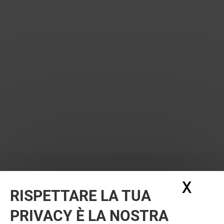
X
Nasc
RISPETTARE LA TUA
PRIVACY È LA NOSTRA