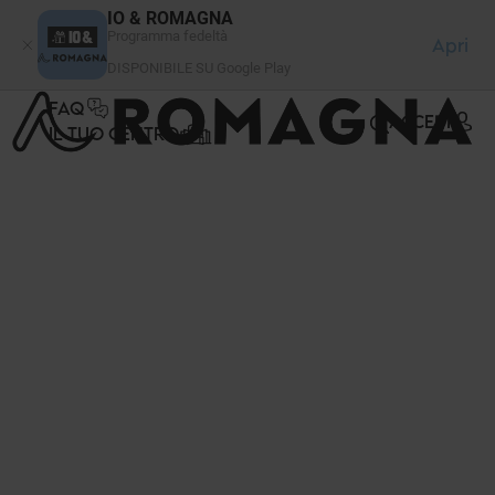
Pannello di gestione dei cookies
IO & ROMAGNA
Programma fedeltà
Apri
DISPONIBILE SU Google Play
FAQ
ACCEDI
IL TUO CENTRO