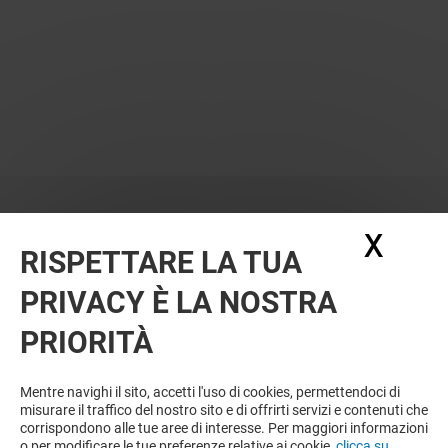
X
Nasc
RISPETTARE LA TUA
PRIVACY È LA NOSTRA
PRIORITÀ
VUOI DI PIÙ? POTREBBE PIACERTI
ANCHE
Mentre navighi il sito, accetti l'uso di cookies, permettendoci di
misurare il traffico del nostro sito e di offrirti servizi e contenuti che
corrispondono alle tue aree di interesse. Per maggiori informazioni
o per modificare le tue preferenze relative ai cookie,
clicca su