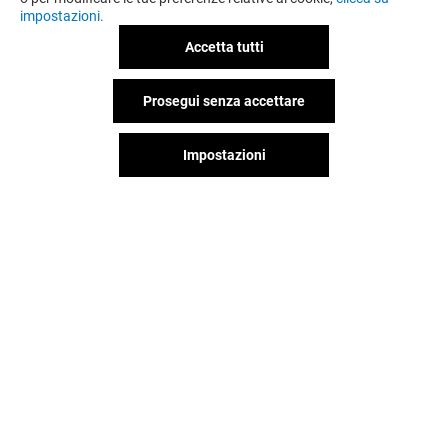
impostazioni.
Accetta tutti
Prosegui senza accettare
Impostazioni
RINASCIMENTO
SCARPE&SCA
Aperto
Aperto
Il divertimento non si ferma
quando vai via da Romagna