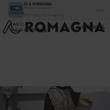
Pannello di gestione dei cookies
IO & ROMAGNA
Programma fedeltà
Apri
DISPONIBILE SU Google Play
FAQ
ACCEDI
IL TUO CENTRO