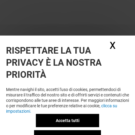
X
Nasc
RISPETTARE LA TUA
PRIVACY È LA NOSTRA
PRIORITÀ
VUOI DI PIÙ? POTREBBE PIACERTI
ANCHE
Mentre navighi il sito, accetti l'uso di cookies, permettendoci di
misurare il traffico del nostro sito e di offrirti servizi e contenuti che
corrispondono alle tue aree di interesse. Per maggiori informazioni
o per modificare le tue preferenze relative ai cookie,
clicca su
impostazioni.
Accetta tutti