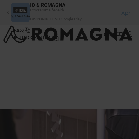
Pannello di gestione dei cookies
IO & ROMAGNA
Programma fedeltà
Apri
DISPONIBILE SU Google Play
FAQ
ACCEDI
IL TUO CENTRO