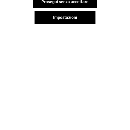
Prosegui senza accettare
Impostazioni
SCARPE&SCARPE
OVS
Aperto
Aperto
Il divertimento non si ferma
quando vai via da Romagna
Shopping Valley, continua sui
social!