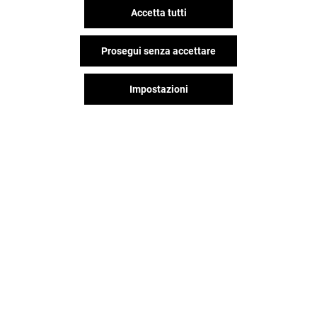
Valido dal 04/08/26 al 31/08/26
Accetta tutti
Prosegui senza accettare
VEDI I DETTAGLI
Impostazioni
Offerta permanente
VEDI I DETTAGLI
Il divertimento non si ferma
quando vai via da Romagna
Shopping Valley, continua sui