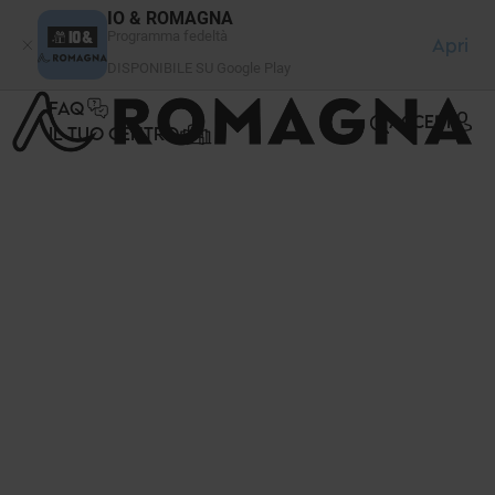
Pannello di gestione dei cookies
IO & ROMAGNA
Programma fedeltà
Apri
DISPONIBILE SU Google Play
FAQ
ACCEDI
IL TUO CENTRO