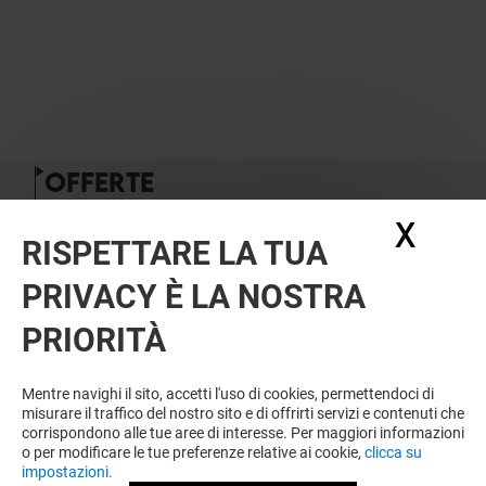
OFFERTE
X
Nasc
RISPETTARE LA TUA
PRIVACY È LA NOSTRA
PRIORITÀ
YVES ROCHER
Mentre navighi il sito, accetti l'uso di cookies, permettendoci di
misurare il traffico del nostro sito e di offrirti servizi e contenuti che
YVES-ROCHER---MONOI
corrispondono alle tue aree di interesse. Per maggiori informazioni
o per modificare le tue preferenze relative ai cookie,
clicca su
impostazioni.