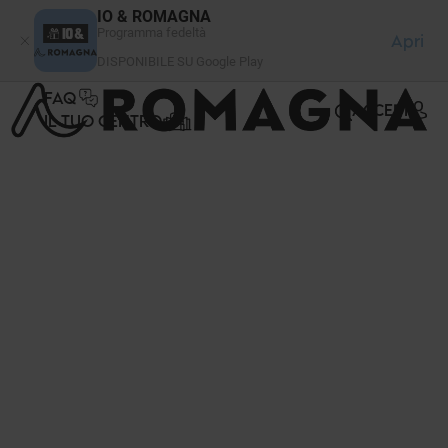
Pannello di gestione dei cookies
IO & ROMAGNA
Programma fedeltà
Apri
DISPONIBILE SU Google Play
FAQ
ACCEDI
IL TUO CENTRO