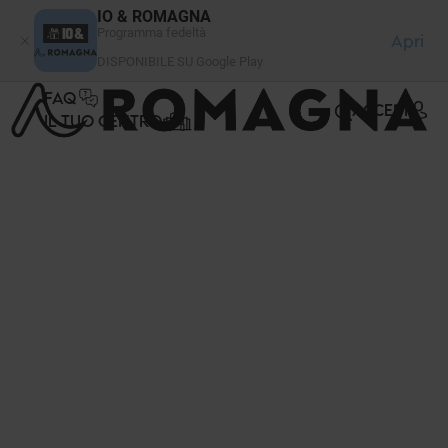
Pannello di gestione dei cookies
IO & ROMAGNA
Programma fedeltà
Apri
DISPONIBILE SU Google Play
FAQ
ACCEDI
IL TUO CENTRO