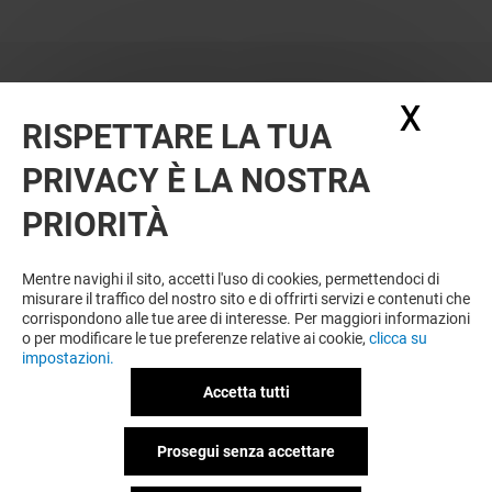
X
Nasc
RISPETTARE LA TUA
PRIVACY È LA NOSTRA
OFFERTE
PRIORITÀ
Offerta permanente
Mentre navighi il sito, accetti l'uso di cookies, permettendoci di
misurare il traffico del nostro sito e di offrirti servizi e contenuti che
corrispondono alle tue aree di interesse. Per maggiori informazioni
VEDI I DETTAGLI
o per modificare le tue preferenze relative ai cookie,
clicca su
impostazioni.
Valido dal 20/07/26 al 20/09/26
Accetta tutti
Prosegui senza accettare
VEDI I DETTAGLI