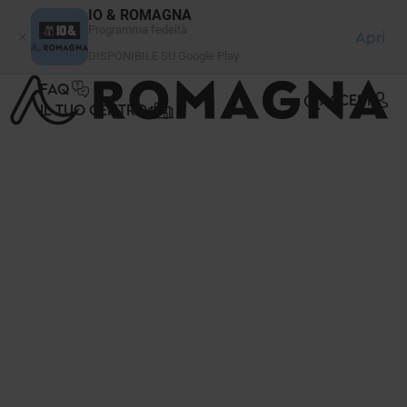
Pannello di gestione dei cookies
IO & ROMAGNA
Programma fedeltà
Apri
DISPONIBILE SU Google Play
FAQ
ACCEDI
IL TUO CENTRO