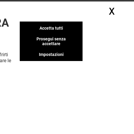
X
Nasc
RA
Accetta tutti
Prosegui senza
accettare
rirti
Impostazioni
are le