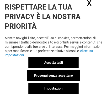
X
Nasc
RISPETTARE LA TUA
PRIVACY È LA NOSTRA
OFFERTE
PRIORITÀ
Valido dal 03/08/26 al 20/09/26
Mentre navighi il sito, accetti l'uso di cookies, permettendoci di
misurare il traffico del nostro sito e di offrirti servizi e contenuti che
corrispondono alle tue aree di interesse. Per maggiori informazioni
VEDI I DETTAGLI
o per modificare le tue preferenze relative ai cookie,
clicca su
impostazioni.
Valido dal 29/07/26 al 31/08/26
Accetta tutti
Prosegui senza accettare
VEDI I DETTAGLI
Impostazioni
Valido dal 16/07/26 al 30/09/26