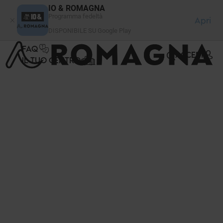
Pannello di gestione dei cookies
IO & ROMAGNA
Programma fedeltà
Apri
DISPONIBILE SU Google Play
FAQ
ACCEDI
IL TUO CENTRO