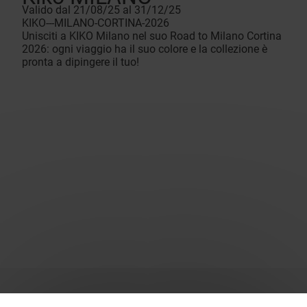
Valido dal 21/08/25 al 31/12/25
KIKO---MILANO-CORTINA-2026
Unisciti a KIKO Milano nel suo Road to Milano Cortina
2026: ogni viaggio ha il suo colore e la collezione è
pronta a dipingere il tuo!