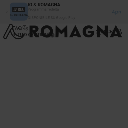
Pannello di gestione dei cookies
IO & ROMAGNA
Programma fedeltà
Apri
DISPONIBILE SU Google Play
FAQ
ACCEDI
IL TUO CENTRO