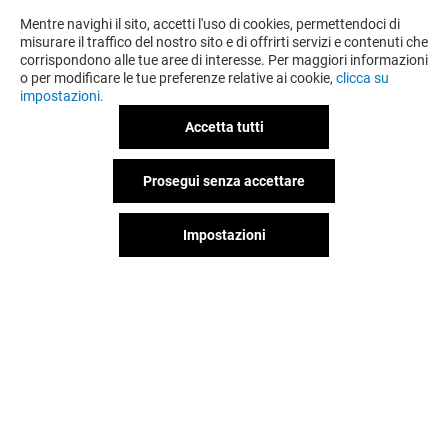
Mentre navighi il sito, accetti l'uso di cookies, permettendoci di
misurare il traffico del nostro sito e di offrirti servizi e contenuti che
corrispondono alle tue aree di interesse. Per maggiori informazioni
o per modificare le tue preferenze relative ai cookie,
clicca su
impostazioni.
Accetta tutti
Prosegui senza accettare
OFFERTE
Impostazioni
Valido dal 29/07/26 al 31/08/26
VEDI I DETTAGLI