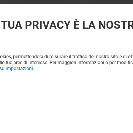
 TUA PRIVACY È LA NOST
ookies, permettendoci di misurare il traffico del nostro sito e di off
le tue aree di interesse. Per maggiori informazioni o per modific
 su impostazioni.
Valido dal 29/07/26 al 31/08/26
VEDI I DETTAGLI