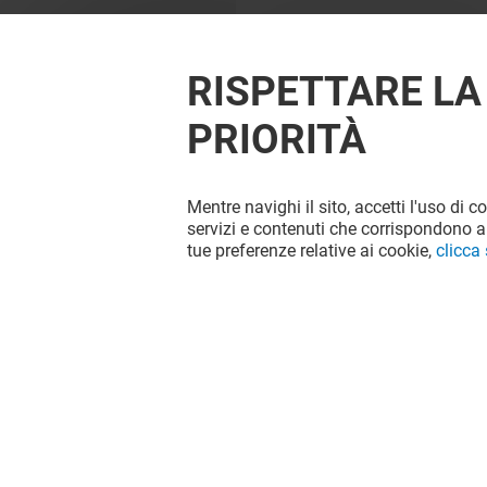
RISPETTARE LA
PRIORITÀ
Mentre navighi il sito, accetti l'uso di c
OFFERTE
servizi e contenuti che corrispondono al
tue preferenze relative ai cookie,
clicca
Valido dal 29/07/26 al 31/08/26
VEDI I DETTAGLI