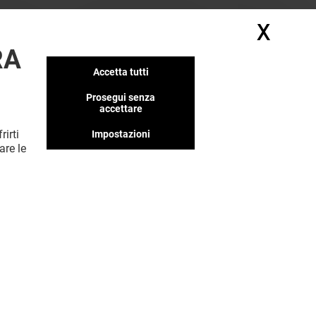
X
Nasc
RA
Accetta tutti
Prosegui senza
accettare
rirti
Impostazioni
MOSTRA DI PIÙ (4)
are le
Valido dal 29/07/26 al 31/08/26
VEDI I DETTAGLI