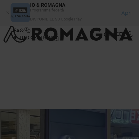
Pannello di gestione dei cookies
IO & ROMAGNA
Programma fedeltà
Apri
DISPONIBILE SU Google Play
FAQ
ACCEDI
IL TUO CENTRO