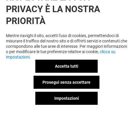
PRIVACY È LA NOSTRA
PRIORITÀ
VUOI DI PIÙ? POTREBBE PIACERTI
ANCHE
Mentre navighi il sito, accetti l'uso di cookies, permettendoci di
misurare il traffico del nostro sito e di offrirti servizi e contenuti che
corrispondono alle tue aree di interesse. Per maggiori informazioni
o per modificare le tue preferenze relative ai cookie,
clicca su
impostazioni.
Accetta tutti
Prosegui senza accettare
Impostazioni
MONDADORI
LEGAMI
Chiuso
Chiuso