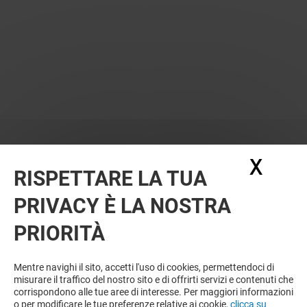
X
Nasc
RISPETTARE LA TUA
PRIVACY È LA NOSTRA
PRIORITÀ
VUOI DI PIÙ? POTREBBE PIACERTI
ANCHE
Mentre navighi il sito, accetti l'uso di cookies, permettendoci di
misurare il traffico del nostro sito e di offrirti servizi e contenuti che
corrispondono alle tue aree di interesse. Per maggiori informazioni
o per modificare le tue preferenze relative ai cookie,
clicca su