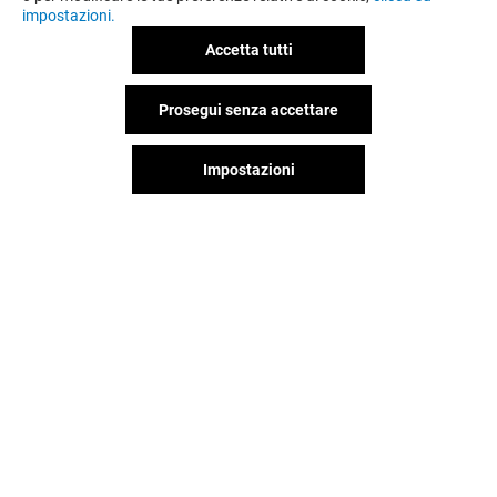
impostazioni.
Accetta tutti
Prosegui senza accettare
Impostazioni
MONDADORI
LEGAMI
Aperto
Aperto
Il divertimento non si ferma
quando vai via da Romagna
Shopping Valley, continua sui