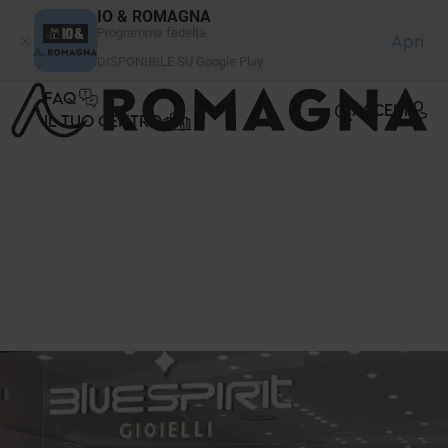
Pannello di gestione dei cookies
IO & ROMAGNA
Programma fedeltà
Apri
DISPONIBILE SU Google Play
FAQ
ACCEDI
IL TUO CENTRO